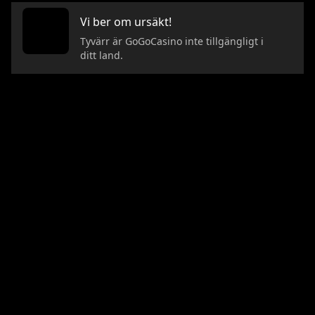
Vi ber om ursäkt!
Tyvärr är GoGoCasino inte tillgängligt i
ditt land.
CASINO
LIVE CASINO
Populära slots
Nyheter
Nya slots
Populärast
Exklusiv Jackpot
Exclusive
Jackpotspel
Roulette
Slots
Blackjack