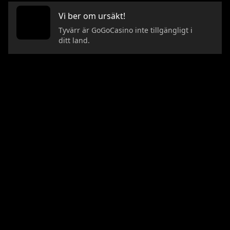
Vi ber om ursäkt!
Tyvärr är GoGoCasino inte tillgängligt i
ditt land.
CASINO
LIVE CASINO
Populära slots
Nyheter
Nya slots
Populärast
Exklusiv Jackpot
Exclusive
Jackpotspel
Roulette
Slots
Blackjack