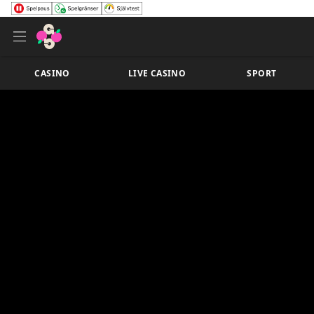
CASINO
LIVE CASINO
SPORT