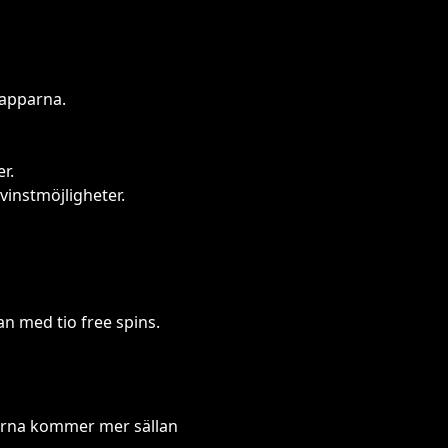
napparna.
r.
vinstmöjligheter.
n med tio free spins.
sterna kommer mer sällan