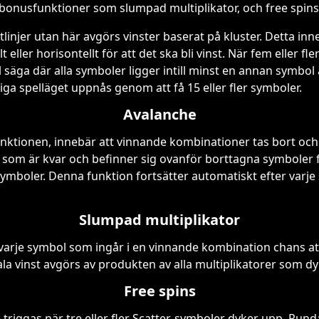
 bonusfunktioner som slumpad multiplikator, och free spins
stlinjer utan här avgörs vinster baserat på kluster. Detta i
alt eller horisontellt för att det ska bli vinst. När fem eller 
vill säga där alla symboler ligger intill minst en annan symb
nliga spelläget uppnås genom att få 15 eller fler symboler.
Avalanche
funktionen, innebär att vinnande kombinationer tas bort oc
 som är kvar och befinner sig ovanför borttagna symboler fal
ymboler. Denna funktion fortsätter automatiskt efter varje sn
Slumpad multiplikator
r varje symbol som ingår i en vinnande kombination chans a
tala vinst avgörs av produkten av alla multiplikatorer som d
Free spins
e triggas när tre eller fler Scatter-symboler dyker upp. Run