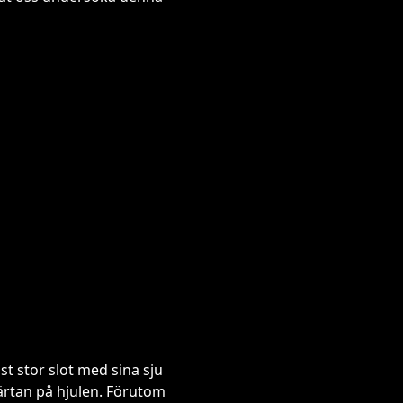
st stor slot med sina sju
järtan på hjulen. Förutom