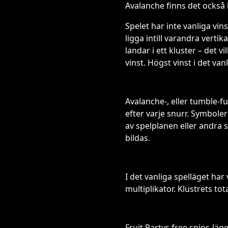
Avalanche finns det också
Spelet har inte vanliga vin
ligga intill varandra vertik
landar i ett kluster – det 
vinst. Högst vinst i det va
Avalanche-, eller tumble-
efter varje snurr. Symboler
av spelplanen eller andra s
bildas.
I det vanliga spelläget ha
multiplikator. Klustrets to
Fruit Partys free spins-läg