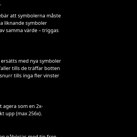
.
nnebär att symbolerna måste
flera liknande symboler
ol av samma värde – triggas
h ersätts med nya symboler
ler tills de träffar botten
urr tills inga fler vinster
tt agera som en 2x-
ykt upp (max 256x).
dan påbörjas med tio free