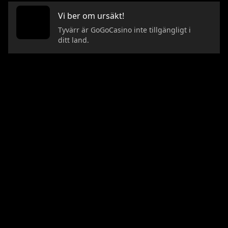
Vi ber om ursäkt!
Tyvärr är GoGoCasino inte tillgängligt i
ditt land.
CASINO
LIVE CASINO
Populära slots
Nyheter
Nya slots
Populärast
Exklusiv Jackpot
Exclusive
Jackpotspel
Roulette
Slots
Blackjack