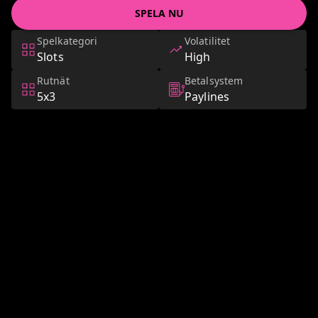
SPELA NU
Spelkategori
Volatilitet
Slots
High
Rutnät
Betalsystem
5x3
Paylines