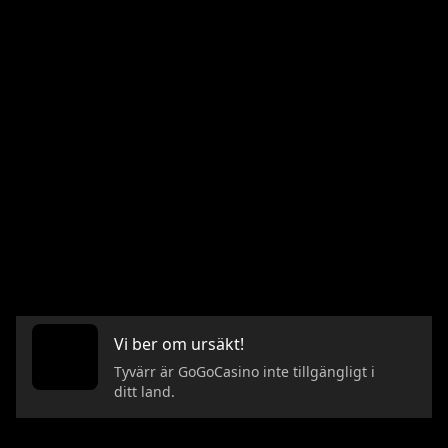
Vi ber om ursäkt!
Tyvärr är GoGoCasino inte tillgängligt i
ditt land.