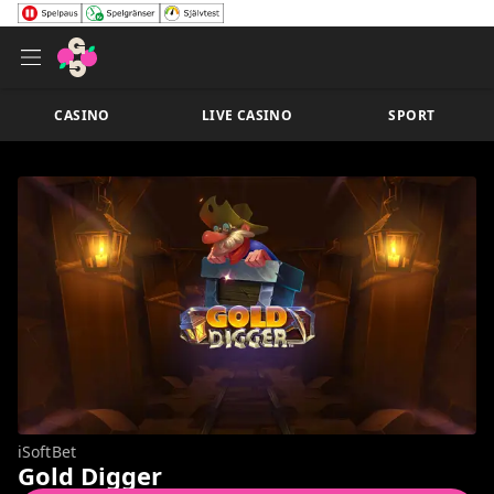
CASINO
LIVE CASINO
SPORT
iSoftBet
Gold Digger