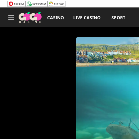
CASINO
LIVE CASINO
SPORT