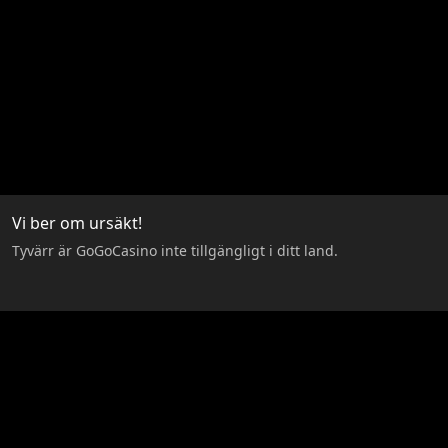
Vi ber om ursäkt!
Tyvärr är GoGoCasino inte tillgängligt i ditt land.