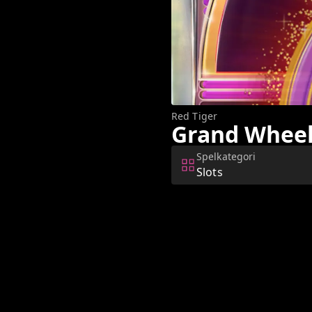
Red Tiger
Grand Whee
Spelkategori
Slots