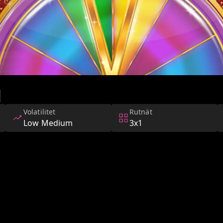
l
Volatilitet
Rutnät
Low Medium
3x1