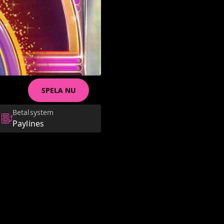
SPELA NU
Betalsystem
Paylines