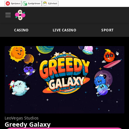
CASINO
LIVE CASINO
SPORT
LeoVegas Studios
Greedy Galaxy