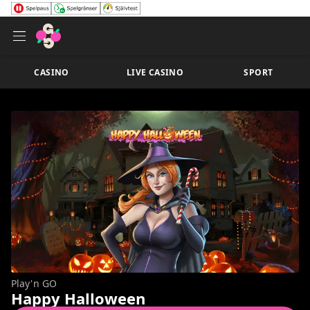
CASINO
LIVE CASINO
SPORT
Play'n GO
Happy Halloween