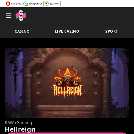
CASINO
LIVE CASINO
SPORT
RAW iGaming
Hellreign