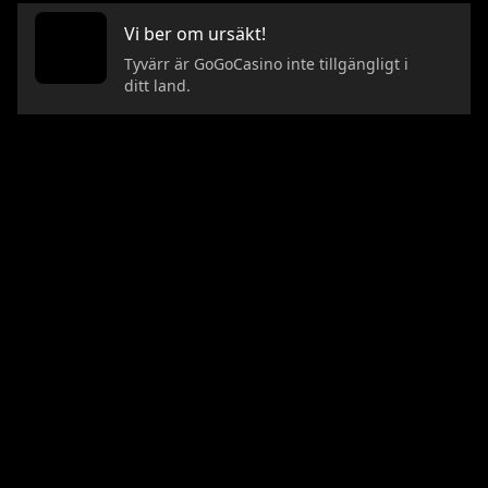
Vi ber om ursäkt!
Tyvärr är GoGoCasino inte tillgängligt i
ditt land.
CASINO
LIVE CASINO
Populära slots
Nyheter
Nya slots
Populärast
Exklusiv Jackpot
Exclusive
Jackpotspel
Roulette
Slots
Blackjack