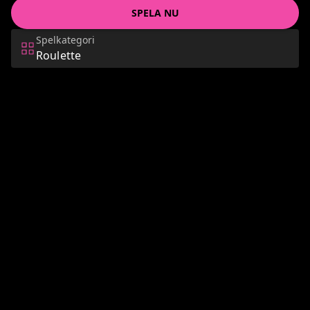
SPELA NU
Spelkategori
Roulette