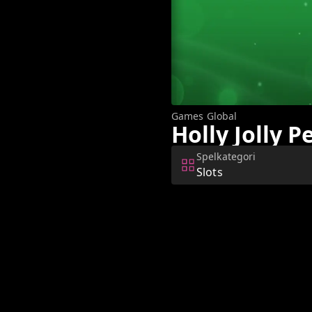
Games Global
Holly Jolly 
Spelkategori
Slots