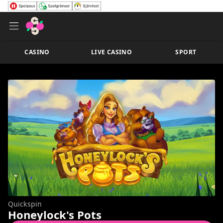
CASINO
LIVE CASINO
SPORT
Quickspin
Honeylock's Pots