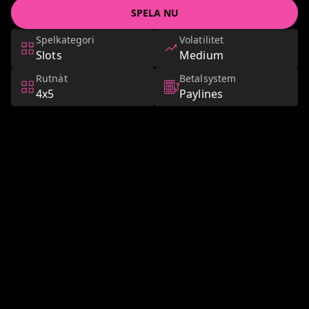
SPELA NU
Spelkategori
Volatilitet
Slots
Medium
Rutnät
Betalsystem
4x5
Paylines