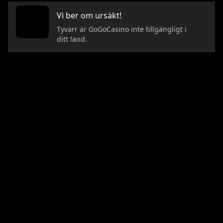
Vi ber om ursäkt!
Tyvärr är GoGoCasino inte tillgängligt i
ditt land.
CASINO
LIVE CASINO
Populära slots
Nyheter
Nya slots
Populärast
Exklusiv Jackpot
Exclusive
Jackpotspel
Roulette
Slots
Blackjack