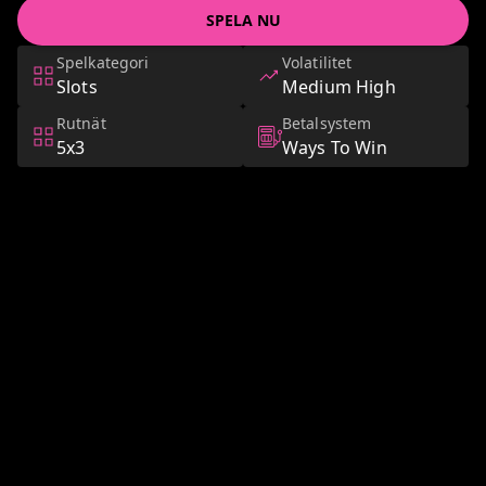
SPELA NU
Spelkategori
Volatilitet
Slots
Medium High
Rutnät
Betalsystem
5x3
Ways To Win