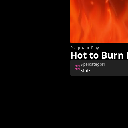
Pragmatic Play
Hot to Burn 
Spelkategori
Slots