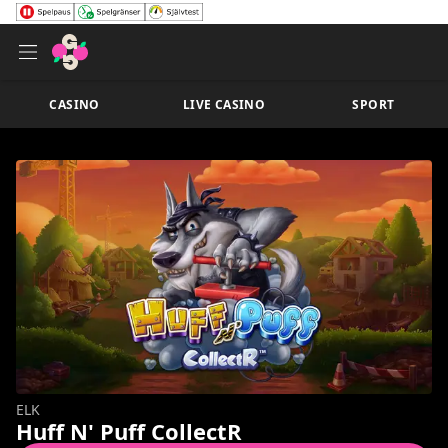
CASINO
LIVE CASINO
SPORT
ELK
Huff N' Puff CollectR