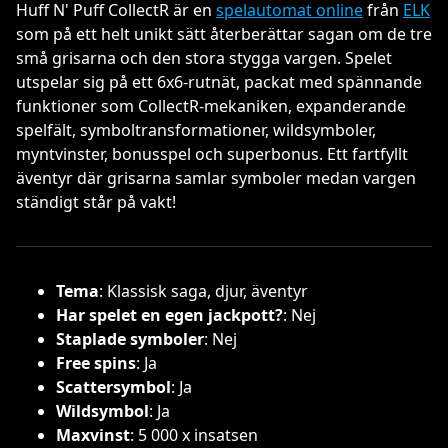
Huff N' Puff CollectR är en
spelautomat online
från
ELK
som på ett helt unikt sätt återberättar sagan om de tre
små grisarna och den stora stygga vargen. Spelet
utspelar sig på ett 6x6-rutnät, packat med spännande
funktioner som CollectR-mekaniken, expanderande
spelfält, symboltransformationer, wildsymboler,
myntvinster, bonusspel och superbonus. Ett fartfyllt
äventyr där grisarna samlar symboler medan vargen
ständigt står på vakt!
Tema
: Klassisk saga, djur, äventyr
Har spelet en egen jackpott?
: Nej
Staplade symboler
: Nej
Free spins
: Ja
Scattersymbol
: Ja
Wildsymbol
: Ja
Maxvinst
: 5 000 x insatsen