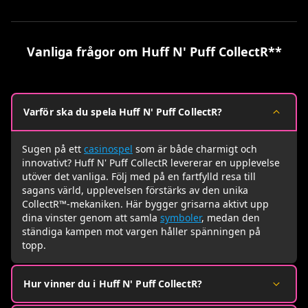
Vanliga frågor om Huff N' Puff CollectR**
Varför ska du spela Huff N' Puff CollectR?
Sugen på ett
casinospel
som är både charmigt och
innovativt? Huff N' Puff CollectR levererar en upplevelse
utöver det vanliga. Följ med på en fartfylld resa till
sagans värld, upplevelsen förstärks av den unika
CollectR™-mekaniken. Här bygger grisarna aktivt upp
dina vinster genom att samla
symboler
, medan den
ständiga kampen mot vargen håller spänningen på
topp.
Hur vinner du i Huff N' Puff CollectR?