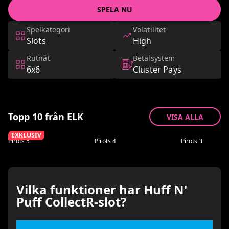
SPELA NU
Spelkategori
Volatilitet
Slots
High
Rutnät
Betalsystem
6x6
Cluster Pays
Topp 10 från ELK
VISA ALLA
EXKLUSIV
Pirots 5
Pirots 4
Pirots 3
Vilka funktioner har Huff N'
Puff CollectR-slot?