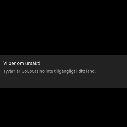
Vi ber om ursäkt!
Tyvärr är GoGoCasino inte tillgängligt i ditt land.