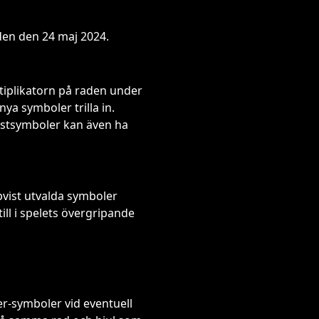
den den 24 maj 2024.
tiplikatorn på raden under
ya symboler trilla in.
nstsymboler kan även ha
pvist utvalda symboler
ill i spelets övergripande
er-symboler vid eventuell