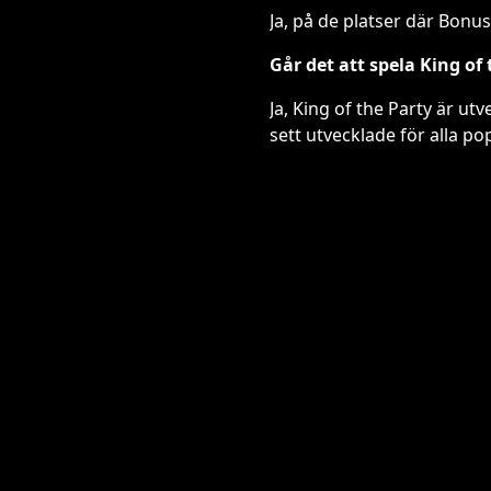
Ja, på de platser där Bonus
Går det att spela King of
Ja, King of the Party är ut
sett utvecklade för alla po