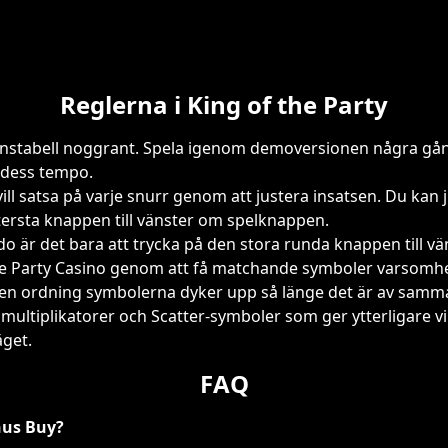
Reglerna i King of the Party
instabell noggrant. Spela igenom demoversionen några gånge
h dess tempo.
ill satsa på varje snurr genom att justera insatsen. Du ka
tersta knappen till vänster om spelknappen.
o är det bara att trycka på den stora runda knappen till vän
the Party Casino genom att få matchande symboler varsomhe
ilken ordning symbolerna dyker upp så länge det är av samma
 multiplikatorer och Scatter-symboler som ger ytterligare v
äget.
FAQ
nus Buy?