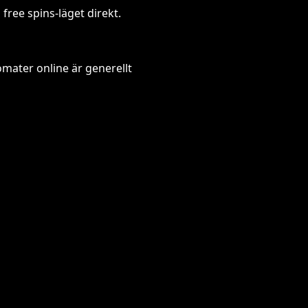
 free spins-läget direkt.
omater online är generellt