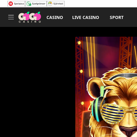
CASINO
LIVE CASINO
SPORT