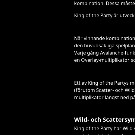
kombination. Dessa måste v
King of the Party är utve
När vinnande kombinatione
den huvudsakliga spelplane
Varje gång Avalanche-funk
en Overlay-multiplikator so
Ett av King of the Partys 
(förutom Scatter- och Wild
multiplikator längst ned på
Wild- och Scattersy
King of the Party har Wild