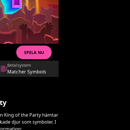
SPELA NU
Betalsystem
Matcher Symbols
ty
ån King of the Party hämtar
ckade djur som symboler. I
nformation: