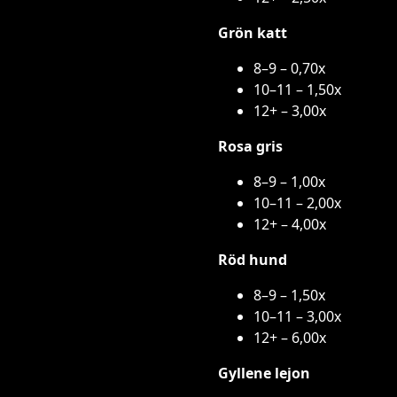
Grön katt
8–9 – 0,70x
10–11 – 1,50x
12+ – 3,00x
Rosa gris
8–9 – 1,00x
10–11 – 2,00x
12+ – 4,00x
Röd hund
8–9 – 1,50x
10–11 – 3,00x
12+ – 6,00x
Gyllene lejon