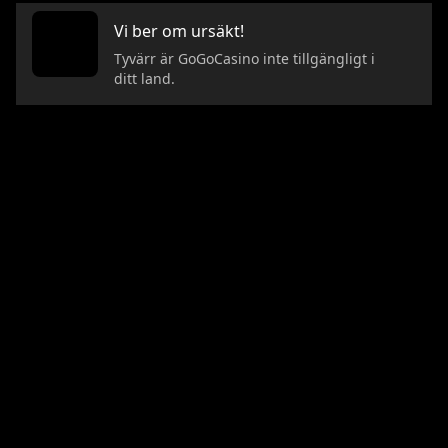
Vi ber om ursäkt!
Tyvärr är GoGoCasino inte tillgängligt i
ditt land.
CASINO
LIVE CASINO
Populära slots
Nyheter
Nya slots
Populärast
Exklusiv Jackpot
Exclusive
Jackpotspel
Roulette
Slots
Blackjack