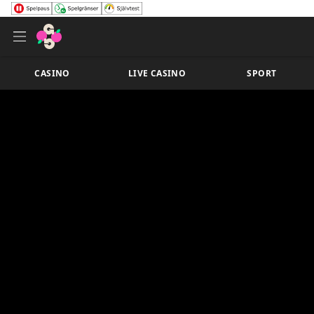
CASINO
LIVE CASINO
SPORT