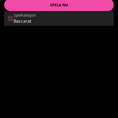
SPELA NU
Spelkategori
Baccarat