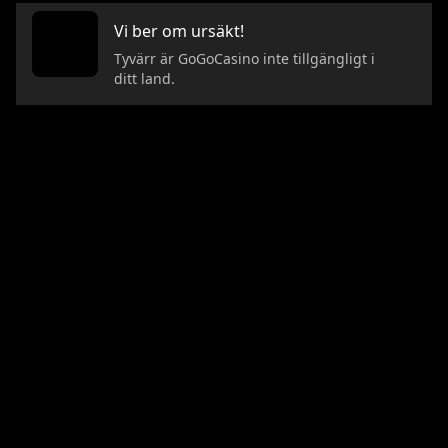
Vi ber om ursäkt!
Tyvärr är GoGoCasino inte tillgängligt i
ditt land.
CASINO
LIVE CASINO
Populära slots
Nyheter
Nya slots
Populärast
Exklusiv Jackpot
Exclusive
Jackpotspel
Roulette
Slots
Blackjack