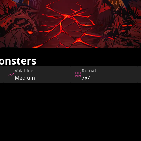
onsters
Volatilitet
Rutnät
Medium
7x7