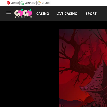
CASINO
LIVE CASINO
SPORT