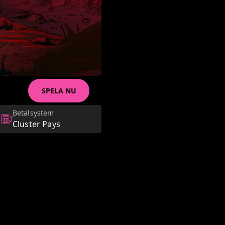
SPELA NU
Betalsystem
Cluster Pays