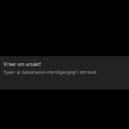
Vi ber om ursäkt!
Tyvärr är GoGoCasino inte tillgängligt i ditt land.