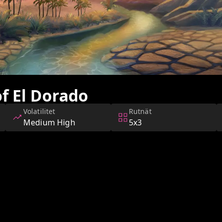
of El Dorado
Volatilitet
Rutnät
Medium High
5x3