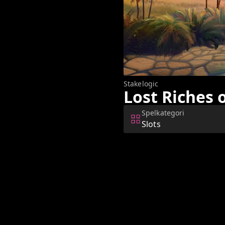
Stakelogic
Lost Riches 
Spelkategori
Slots