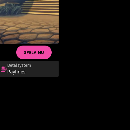
SPELA NU
Betalsystem
Paylines