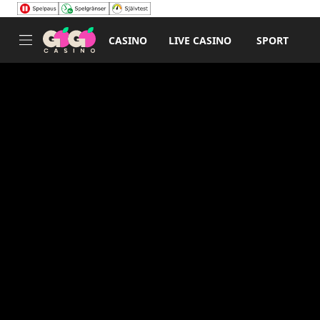
CASINO
LIVE CASINO
SPORT