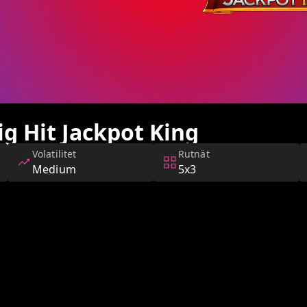
g Hit Jackpot King
Volatilitet
Rutnät
Medium
5x3