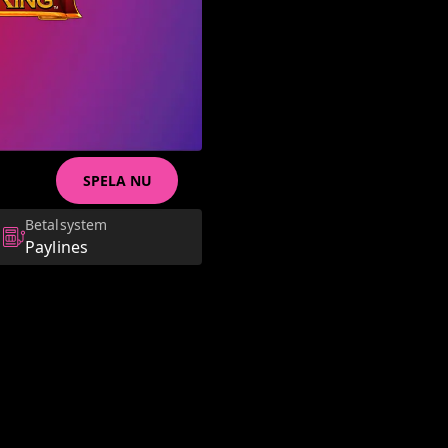
SPELA NU
Betalsystem
Paylines