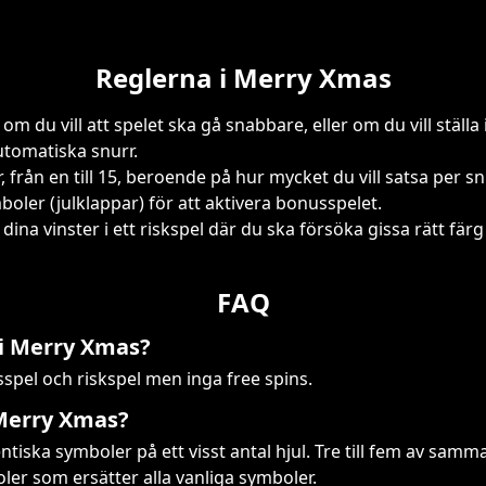
Reglerna i Merry Xmas
in om du vill att spelet ska gå snabbare, eller om du vill ställ
 automatiska snurr.
r, från en till 15, beroende på hur mycket du vill satsa per sn
boler (julklappar) för att aktivera bonusspelet.
 dina vinster i ett riskspel där du ska försöka gissa rätt fär
FAQ
 i Merry Xmas?
spel och riskspel men inga free spins.
Merry Xmas?
ntiska symboler på ett visst antal hjul. Tre till fem av sam
ler som ersätter alla vanliga symboler.