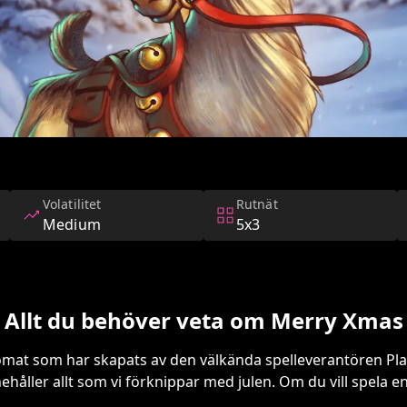
Volatilitet
Rutnät
Medium
5x3
Allt du behöver veta om Merry Xmas
mat som har skapats av den välkända spelleverantören Play
ehåller allt som vi förknippar med julen. Om du vill spela en