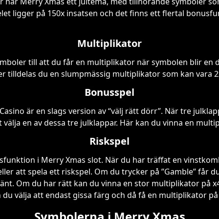
 har Merry Xmas ett jultema, med tillhörande symboler so
elet ligger på 150x insatsen och det finns ett flertal bonus
Multiplikator
boler till att du får en multiplikator när symbolen blir en 
 tilldelas du en slumpmässig multiplikator som kan vara 2x,
Bonusspel
asino är en slags version av “välj rätt dörr”. När tre julkl
t välja en av dessa tre julklappar. Här kan du vinna en multi
Riskspel
funktion i Merry Xmas slot. När du har träffat en vinstko
eller att spela ett riskspel. Om du trycker på ”Gamble” får d
nt. Om du har rätt kan du vinna en stor multiplikator på x4.
u välja att endast gissa färg och då få en multiplikator på
Symbolerna i Merry Xmas