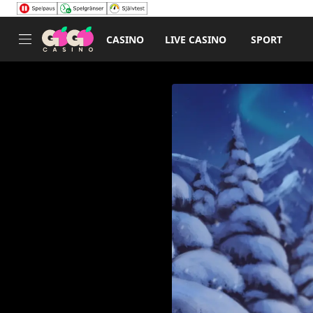
CASINO
LIVE CASINO
SPORT