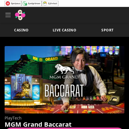
CASINO
LIVE CASINO
SPORT
PlayTech
MGM Grand Baccarat