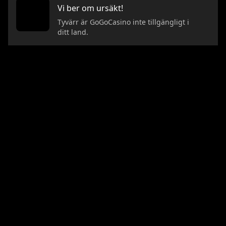
Vi ber om ursäkt!
Tyvärr är GoGoCasino inte tillgängligt i
ditt land.
CASINO
LIVE CASINO
Populära slots
Nyheter
Nya slots
Populärast
Exklusiv Jackpot
Exclusive
Jackpotspel
Roulette
Slots
Blackjack