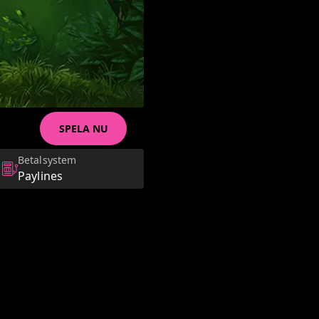
SPELA NU
Betalsystem
Paylines