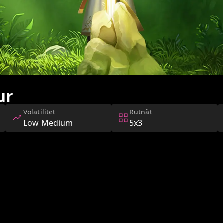
ur
Volatilitet
Rutnät
Low Medium
5x3