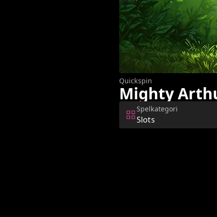
Quickspin
Mighty Arth
Spelkategori
Slots