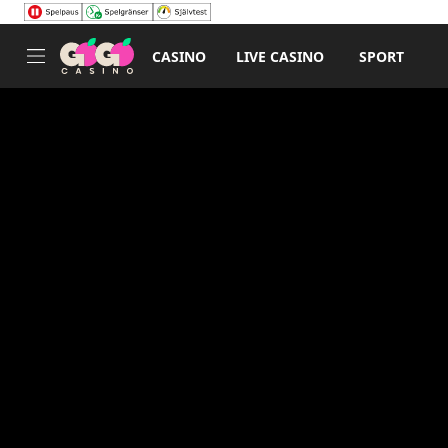
CASINO
LIVE CASINO
SPORT