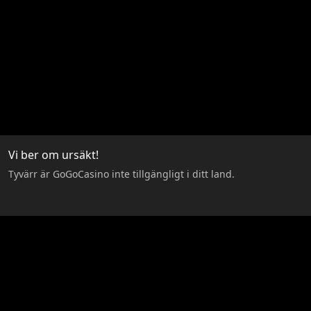
Vi ber om ursäkt!
Tyvärr är GoGoCasino inte tillgängligt i ditt land.