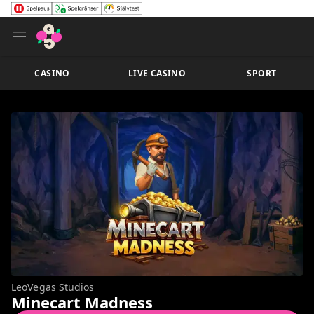
CASINO
LIVE CASINO
SPORT
LeoVegas Studios
Minecart Madness