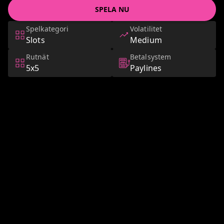
SPELA NU
Spelkategori
Volatilitet
Slots
Medium
Rutnät
Betalsystem
5x5
Paylines