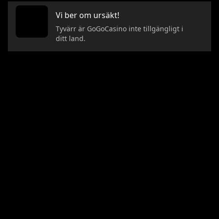
Vi ber om ursäkt!
Tyvärr är GoGoCasino inte tillgängligt i
ditt land.
CASINO
LIVE CASINO
Populära slots
Nyheter
Nya slots
Populärast
Exklusiv Jackpot
Exclusive
Jackpotspel
Roulette
Slots
Blackjack