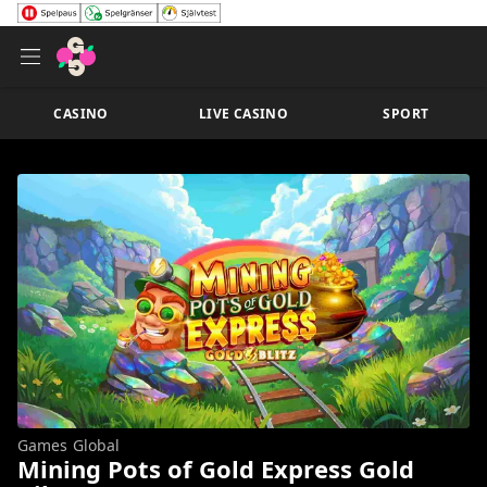
CASINO
LIVE CASINO
SPORT
Games Global
Mining Pots of Gold Express Gold