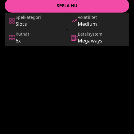
SPELA NU
Spelkategori
Volatilitet
Slots
Medium
Rutnät
Betalsystem
6x
Megaways