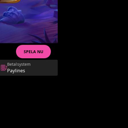
SPELA NU
Betalsystem
Paylines