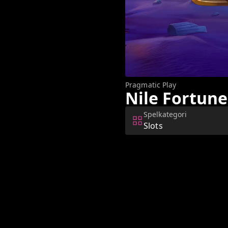
Pragmatic Play
Nile Fortune
Spelkategori
Slots