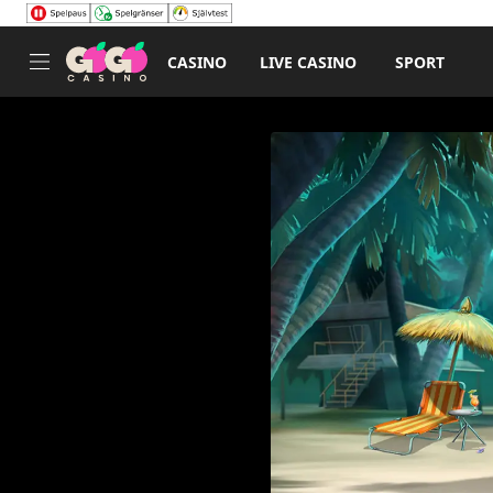
CASINO
LIVE CASINO
SPORT