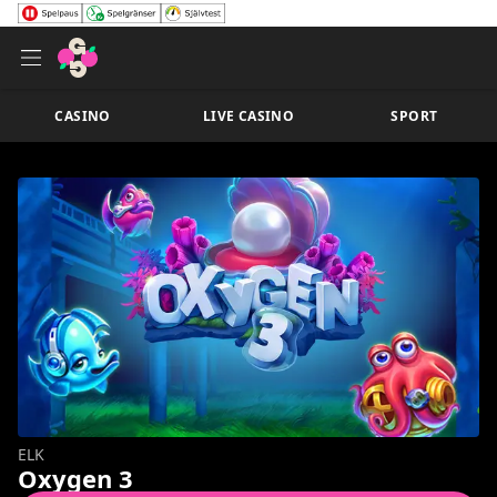
CASINO
LIVE CASINO
SPORT
ELK
Oxygen 3