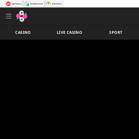
CASINO
LIVE CASINO
SPORT