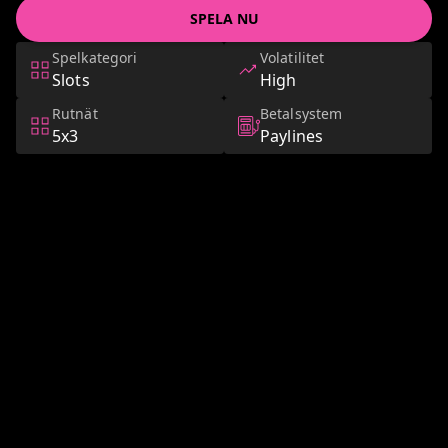
SPELA NU
Spelkategori
Volatilitet
Slots
High
Rutnät
Betalsystem
5x3
Paylines