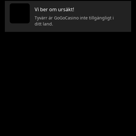
Vi ber om ursäkt!
Tyvärr är GoGoCasino inte tillgängligt i
ditt land.
CASINO
LIVE CASINO
Populära slots
Nyheter
Nya slots
Populärast
Exklusiv Jackpot
Exclusive
Jackpotspel
Roulette
Slots
Blackjack