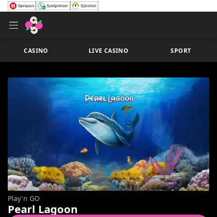
CASINO
LIVE CASINO
SPORT
Play'n GO
Pearl Lagoon