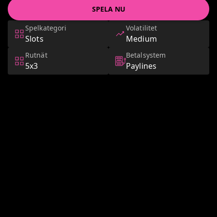
SPELA NU
Spelkategori
Volatilitet
Slots
Medium
Rutnät
Betalsystem
5x3
Paylines