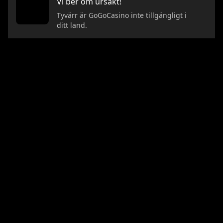
Vi ber om ursäkt!
Tyvärr är GoGoCasino inte tillgängligt i
ditt land.
CASINO
LIVE CASINO
Populära slots
Nyheter
Nya slots
Populärast
Exklusiv Jackpot
Exclusive
Jackpotspel
Roulette
Slots
Blackjack
Bordsspel
Baccarat