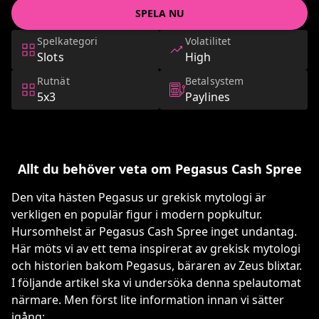
SPELA NU
Spelkategori
Volatilitet
Slots
High
Rutnät
Betalsystem
5x3
Paylines
Allt du behöver veta om Pegasus Cash Spree
Den vita hästen Pegasus ur grekisk mytologi är
verkligen en populär figur i modern popkultur.
Hursomhelst är Pegasus Cash Spree inget undantag.
Här möts vi av ett tema inspirerat av grekisk mytologi
och historien bakom Pegasus, bäraren av Zeus blixtar.
I följande artikel ska vi undersöka denna spelautomat
närmare. Men först lite information innan vi sätter
igång: