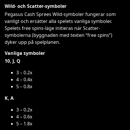
Wild- och Scatter-symboler
Pegasus Cash Sprees Wild-symboler fungerar som
vanligt och ersätter alla spelets vanliga symboler.
Spelets free spins-läge initieras när Scatter-
symbolerna (byggnaden med texten “free spins”)
dyker upp på spelplanen.
Vanliga symboler
10, J, Q
3 – 0.2x
4 – 0.4x
5 – 0.8x
K, A
3 – 0.2x
4 – 0.6x
5 – 1.8x