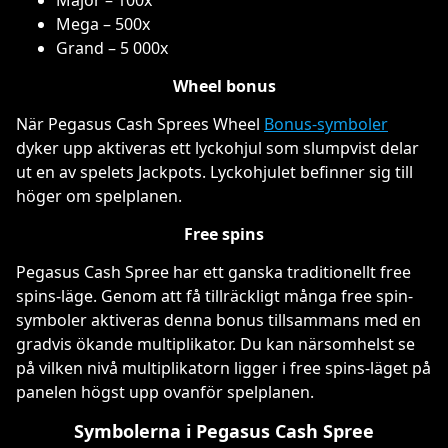
Major – 100x
Mega – 500x
Grand – 5 000x
Wheel bonus
När Pegasus Cash Sprees Wheel
Bonus-symboler
dyker upp aktiveras ett lyckohjul som slumpvist delar
ut en av spelets Jackpots. Lyckohjulet befinner sig till
höger om spelplanen.
Free spins
Pegasus Cash Spree har ett ganska traditionellt free
spins-läge. Genom att få tillräckligt många free spin-
symboler aktiveras denna bonus tillsammans med en
gradvis ökande multiplikator. Du kan närsomhelst se
på vilken nivå multiplikatorn ligger i free spins-läget på
panelen högst upp ovanför spelplanen.
Symbolerna i Pegasus Cash Spree