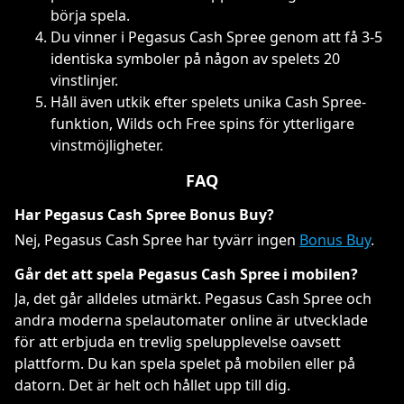
börja spela.
Du vinner i Pegasus Cash Spree genom att få 3-5
identiska symboler på någon av spelets 20
vinstlinjer.
Håll även utkik efter spelets unika Cash Spree-
funktion, Wilds och Free spins för ytterligare
vinstmöjligheter.
FAQ
Har Pegasus Cash Spree Bonus Buy?
Nej, Pegasus Cash Spree har tyvärr ingen
Bonus Buy
.
Går det att spela Pegasus Cash Spree i mobilen?
Ja, det går alldeles utmärkt. Pegasus Cash Spree och
andra moderna spelautomater online är utvecklade
för att erbjuda en trevlig spelupplevelse oavsett
plattform. Du kan spela spelet på mobilen eller på
datorn. Det är helt och hållet upp till dig.