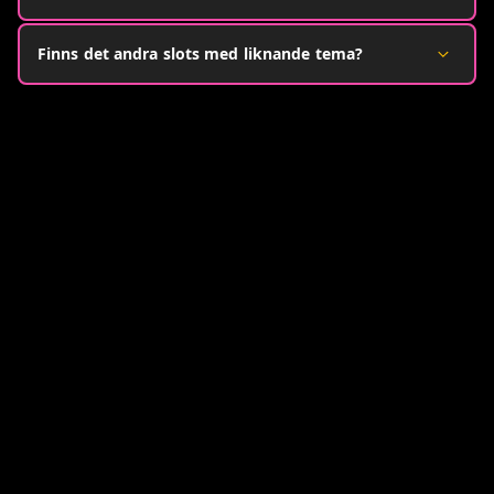
Finns det andra slots med liknande tema?