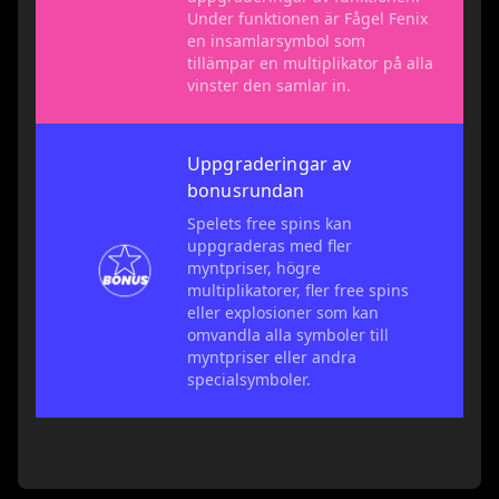
Under funktionen är Fågel Fenix
en insamlarsymbol som
tillämpar en multiplikator på alla
vinster den samlar in.
Uppgraderingar av
bonusrundan
Spelets free spins kan
uppgraderas med fler
myntpriser, högre
multiplikatorer, fler free spins
eller explosioner som kan
omvandla alla symboler till
myntpriser eller andra
specialsymboler.