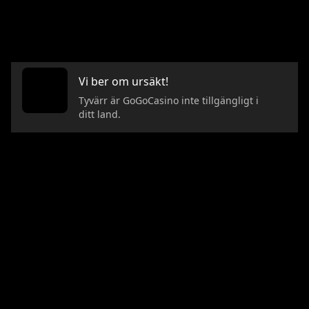
Vi ber om ursäkt!
Tyvärr är GoGoCasino inte tillgängligt i
ditt land.
CASINO
LIVE CASINO
Populära slots
Nyheter
Nya slots
Populärast