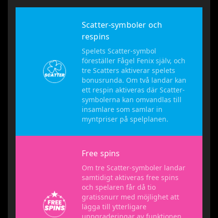
Scatter-symboler och
respins
Spelets Scatter-symbol
föreställer Fågel Fenix själv, och
tre Scatters aktiverar spelets
bonusrunda. Om två landar kan
ett respin aktiveras där Scatter-
symbolerna kan omvandlas till
insamlare som samlar in
myntpriser på spelplanen.
Free spins
Om tre Scatter-symboler landar
samtidigt aktiveras free spins
och spelaren får då tio
gratissnurr med möjlighet att
lägga till ytterligare
uppgraderingar av funktionen.