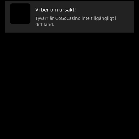
Vi ber om ursäkt!
Tyvärr är GoGoCasino inte tillgängligt i
ditt land.
CASINO
LIVE CASINO
Populära slots
Nyheter
Nya slots
Populärast
Exklusiv Jackpot
Exclusive
Jackpotspel
Roulette
Slots
Blackjack