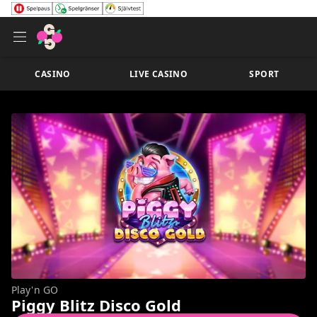
CASINO
LIVE CASINO
SPORT
Play'n GO
Piggy Blitz Disco Gold