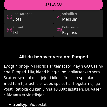
SPELA NU
Spelkategori
Volatilitet
Slots
Medium
Rutnät
Betalsystem
5x3
Paylines
Allt du behöver veta om Pimped
Lyxigt hiphop-liv i Florida är temat för Play’n GO
Casino
spel Pimped. Här, bland bling-bling, dollartecken som
Scatter-symbol och tjejer i bikini, finns en spelplan
med fem hjul och tre rader. Spelet har högsta möjliga
volatilitet och du kan vinna 10 000x insatsen. Du väljer
själv antalet vinstlinjer.
Speltyp:
Videoslot