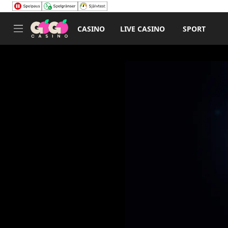
CASINO
LIVE CASINO
SPORT