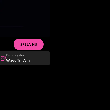
SPELA NU
Betalsystem
Ways To Win