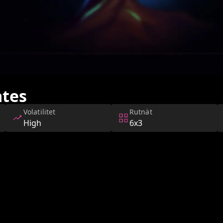
ates
Volatilitet
Rutnät
High
6x3