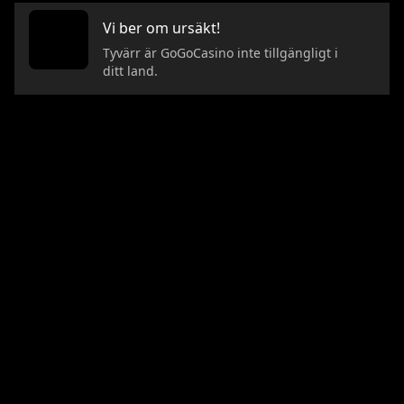
Vi ber om ursäkt!
Tyvärr är GoGoCasino inte tillgängligt i
ditt land.
CASINO
LIVE CASINO
Populära slots
Nyheter
Nya slots
Populärast
Exklusiv Jackpot
Exclusive
Jackpotspel
Roulette
Slots
Blackjack