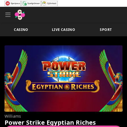
CASINO
LIVE CASINO
SPORT
Williams
Power Strike Egyptian Riches