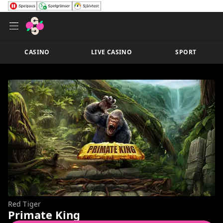
CASINO
LIVE CASINO
SPORT
Red Tiger
Primate King