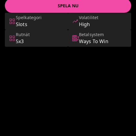
SPELA NU
Spelkategori
Volatilitet
Slots
High
Rutnät
Betalsystem
5x3
Ways To Win