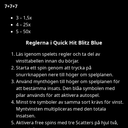
7+7+7
3 – 1,5x
4 – 25x
5 – 50x
Reglerna i Quick Hit Blitz Blue
Läs igenom spelets regler och ta del av
vinsttabellen innan du börjar.
Starta ett spin genom att trycka på
snurrknappen nere till höger om spelplanen.
Använd mynthögen till höger om spelplanen för
att bestämma insats. Den blåa symbolen med
pilar används för att aktivera autospel.
Minst tre symboler av samma sort krävs för vinst.
Myntvinsten multipliceras med den totala
insatsen.
Aktivera free spins med tre Scatters på hjul två,