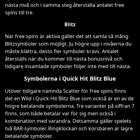
nästa nivå och i samma steg återställa antalet free
spins till tre.
Blitz
När free spins är aktiva gäller det att samla så mång
Blitzsymboler som möjligt. Ju högre upp i nivåerna du
måste klättra, desto fler symboler krävs. Antalet
återställs när du kommer till nästa bonusnivå och
tidigare insamlade symboler följer inte med till nästa.
Symbolerna i Quick Hit Blitz Blue
Utöver tidigare nämnda Scatter för free spins finns
det en Wild i Quick Hit Blitz Blue som också är en av de
högre betalande symbolerna. Tre varianter på siffran 7
finns, som både betalar var för sig men också i
kombination med varandra. Detsamma gäller spelets
två BAR-symboler. Ringklockan och körsbären är lägre
betalande symboler.