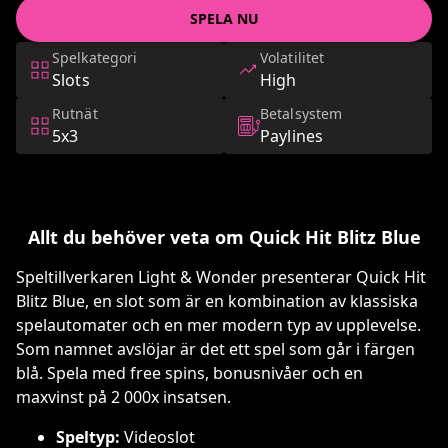
SPELA NU
Spelkategori
Volatilitet
Slots
High
Rutnät
Betalsystem
5x3
Paylines
Allt du behöver veta om Quick Hit Blitz Blue
Speltillverkaren Light & Wonder presenterar Quick Hit
Blitz Blue, en slot som är en kombination av klassiska
spelautomater och en mer modern typ av upplevelse.
Som namnet avslöjar är det ett spel som går i färgen
blå. Spela med free spins, bonusnivåer och en
maxvinst på 2 000x insatsen.
Speltyp:
Videoslot