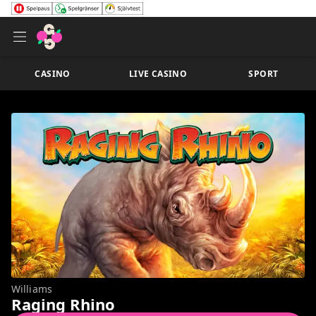
CASINO
LIVE CASINO
SPORT
Williams
Raging Rhino