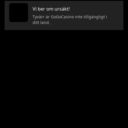
Vi ber om ursäkt!
Tyvärr är GoGoCasino inte tillgängligt i
ditt land.
CASINO
LIVE CASINO
Populära slots
Nyheter
Nya slots
Populärast
Exklusiv Jackpot
Exclusive
Jackpotspel
Roulette
Slots
Blackjack